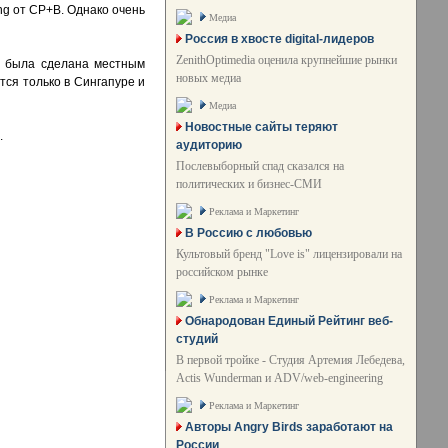
ng от CP+B. Однако очень
Медиа
Россия в хвосте digital-лидеров
ZenithOptimedia оценила крупнейшие рынки
ма была сделана местным
новых медиа
тся только в Сингапуре и
Медиа
Новостные сайты теряют
.
аудиторию
Послевыборный спад сказался на
политических и бизнес-СМИ
Реклама и Маркетинг
В Россию с любовью
Культовый бренд "Love is" лицензировали на
российском рынке
Реклама и Маркетинг
Обнародован Единый Рейтинг веб-
студий
В первой тройке - Студия Артемия Лебедева,
Actis Wunderman и ADV/web-engineering
Реклама и Маркетинг
Авторы Angry Birds заработают на
России