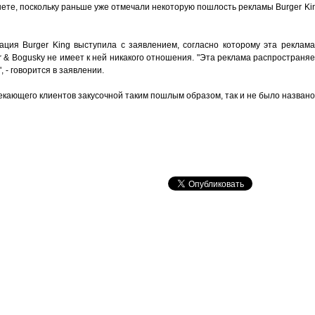
ете, поскольку раньше уже отмечали некоторую пошлость рекламы Burger Ki
ация Burger King выступила с заявлением, согласно которому эта рекла
er & Bogusky не имеет к ней никакого отношения. "Эта реклама распространяе
 - говорится в заявлении.
екающего клиентов закусочной таким пошлым образом, так и не было названо