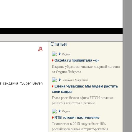
Статьи
Медиа
Gazeta.ru припрятала «g»
Издание убрало из «шапки» спорный логотип
от Студии Лебедева
Реклама и Маркетинг
т сэндвича "Super Seven
Елена Чувахина: Мы будем растить
свои кадры
Глава российского офиса FITCH о планах
развития агентства в регионе
Медиа
RTB готовит наступление
Технология к 2015 году займет 18%
российского рынка интернет-рекламы