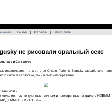
|
|
|
кономика
Социум
Фестивали
Бизнес-блоги
Bogusky не рисовали оральный секс
рекламу в Сингапуре
сь информация, что агентство Crispin Porter & Bogusky разработало прин
ного секса как в слогане, так и в самом изображении:
т ваш мозг»
е желание, чем-то длинным, сочным и прожаренным на гриле с НОВЫМ
ЕМИДЮЙМОВЫМ» ОТ BK»