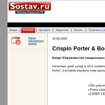
|
|
|
|
|
Медиа
Реклама
Брендинг
Маркетинг
Бизнес
Политика и э
Карта
30.06.2009
рекламного
рынка
Crispin Porter & 
Burger King разместил скандальную 
Несколько дней назад в сети появила
Incher", в котором обыграло тему ораль
«Это унесе
«Утоли сво
«СУПЕР С