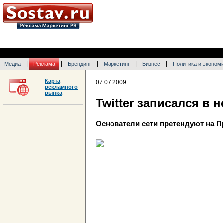
|
|
|
|
|
Медиа
Реклама
Брендинг
Маркетинг
Бизнес
Политика и эконом
Карта
07.07.2009
рекламного
рынка
Twitter записался в 
Основатели сети претендуют на 