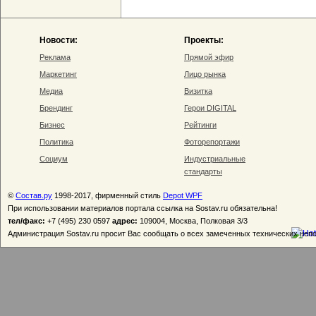
Новости:
Проекты:
Реклама
Прямой эфир
Маркетинг
Лицо рынка
Медиа
Визитка
Брендинг
Герои DIGITAL
Бизнес
Рейтинги
Политика
Фоторепортажи
Социум
Индустриальные
стандарты
©
Состав.ру
1998-2017, фирменный стиль
Depot WPF
При использовании материалов портала ссылка на Sostav.ru обязательна!
тел/факс:
+7 (495) 230 0597
адрес:
109004, Москва, Полковая 3/3
Администрация Sostav.ru просит Вас сообщать о всех замеченных технических неп