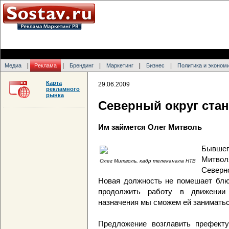
|
|
|
|
|
Медиа
Реклама
Брендинг
Маркетинг
Бизнес
Политика и эконом
Карта
29.06.2009
рекламного
рынка
Северный округ ста
Им займется Олег Митволь
Бывше
Митвол
Олег Митволь, кадр телеканала НТВ
Северн
Новая должность не помешает блюс
продолжить работу в движении 
назначения мы сможем ей заниматьс
Предложение возглавить префе