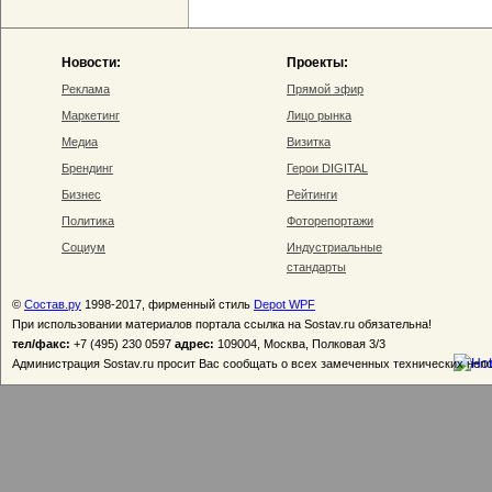
Новости:
Проекты:
Реклама
Прямой эфир
Маркетинг
Лицо рынка
Медиа
Визитка
Брендинг
Герои DIGITAL
Бизнес
Рейтинги
Политика
Фоторепортажи
Социум
Индустриальные
стандарты
©
Состав.ру
1998-2017, фирменный стиль
Depot WPF
При использовании материалов портала ссылка на Sostav.ru обязательна!
тел/факс:
+7 (495) 230 0597
адрес:
109004, Москва, Полковая 3/3
Администрация Sostav.ru просит Вас сообщать о всех замеченных технических неп