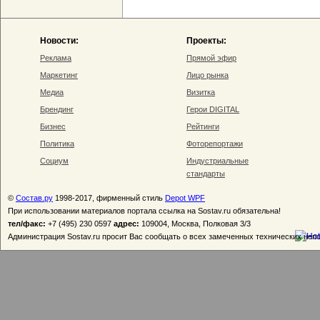
Новости:
Проекты:
Реклама
Прямой эфир
Маркетинг
Лицо рынка
Медиа
Визитка
Брендинг
Герои DIGITAL
Бизнес
Рейтинги
Политика
Фоторепортажи
Социум
Индустриальные
стандарты
©
Состав.ру
1998-2017, фирменный стиль
Depot WPF
При использовании материалов портала ссылка на Sostav.ru обязательна!
тел/факс:
+7 (495) 230 0597
адрес:
109004, Москва, Полковая 3/3
Администрация Sostav.ru просит Вас сообщать о всех замеченных технических неп