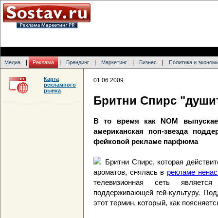
|
|
|
|
|
Медиа
Реклама
Брендинг
Маркетинг
Бизнес
Политика и эконом
Карта
01.06.2009
рекламного
рынка
Бритни Спирс "душит
В то время как NOM выпуска
американская поп-звезда подде
фейковой рекламе парфюма
Бритни Спирс, которая действи
ароматов, снялась в
рекламе ненас
телевизионная сеть является
поддерживающей гей-культуру. Под
этот термин, который, как поясняетс