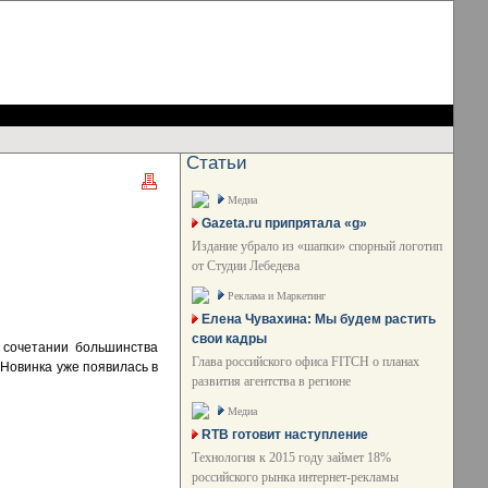
Статьи
Медиа
Gazeta.ru припрятала «g»
Издание убрало из «шапки» спорный логотип
от Студии Лебедева
Реклама и Маркетинг
Елена Чувахина: Мы будем растить
свои кадры
 сочетании большинства
Глава российского офиса FITCH о планах
. Новинка уже появилась в
развития агентства в регионе
Медиа
RTB готовит наступление
Технология к 2015 году займет 18%
российского рынка интернет-рекламы