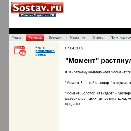
|
|
|
|
|
Медиа
Реклама
Брендинг
Маркетинг
Бизнес
Политика и э
Карта
07.04.2009
рекламного
рынка
"Момент" растянул
К 30-летнему юбилею клея "Момент" "Х
"Момент Золотой стандарт" выпускаетс
"Момент Золотой стандарт" - универ
материалов, таких так: резина, кожа, м
продаже.