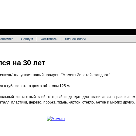
|
|
|
кономика
Социум
Фестивали
Бизнес-блоги
ся на 30 лет
енкель" выпускает новый продукт - "Момент Золотой стандарт".
я в тубе золотого цвета объемом 125 мл.
сальный контактный клей, который подходит для склеивания в различном
еталл, пластики, дерево, пробка, ткань, картон, стекло, бетон и многих других