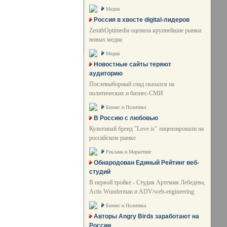
Медиа
Россия в хвосте digital-лидеров
ZenithOptimedia оценила крупнейшие рынки
новых медиа
Медиа
Новостные сайты теряют
аудиторию
Послевыборный спад сказался на
политических и бизнес-СМИ
Бизнес и Политика
В Россию с любовью
Культовый бренд "Love is" лицензировали на
российском рынке
Реклама и Маркетинг
Обнародован Единый Рейтинг веб-
студий
В первой тройке - Студия Артемия Лебедева,
Actis Wunderman и ADV/web-engineering
Бизнес и Политика
Авторы Angry Birds заработают на
России