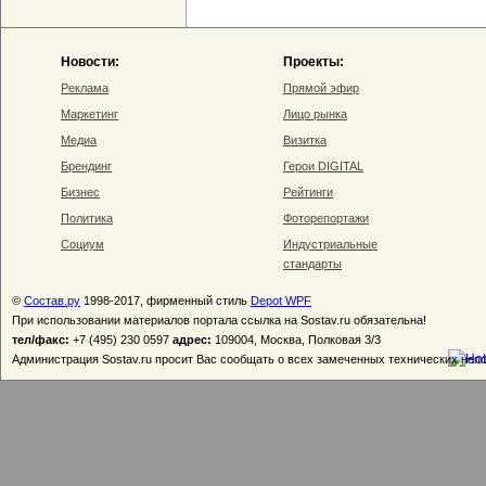
Новости:
Проекты:
Реклама
Прямой эфир
Маркетинг
Лицо рынка
Медиа
Визитка
Брендинг
Герои DIGITAL
Бизнес
Рейтинги
Политика
Фоторепортажи
Социум
Индустриальные
стандарты
©
Состав.ру
1998-2017, фирменный стиль
Depot WPF
При использовании материалов портала ссылка на Sostav.ru обязательна!
тел/факс:
+7 (495) 230 0597
адрес:
109004, Москва, Полковая 3/3
Администрация Sostav.ru просит Вас сообщать о всех замеченных технических неп