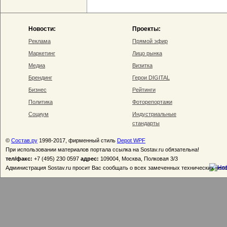
Новости:
Проекты:
Реклама
Прямой эфир
Маркетинг
Лицо рынка
Медиа
Визитка
Брендинг
Герои DIGITAL
Бизнес
Рейтинги
Политика
Фоторепортажи
Социум
Индустриальные
стандарты
©
Состав.ру
1998-2017, фирменный стиль
Depot WPF
При использовании материалов портала ссылка на Sostav.ru обязательна!
тел/факс:
+7 (495) 230 0597
адрес:
109004, Москва, Полковая 3/3
Администрация Sostav.ru просит Вас сообщать о всех замеченных технических неп