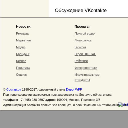
Обсуждение VKontakte
Новости:
Проекты:
Реклама
Прямой эфир
Маркетинг
Лицо рынка
Медиа
Визитка
Брендинг
Герои DIGITAL
Бизнес
Рейтинги
Политика
Фоторепортажи
Социум
Индустриальные
стандарты
©
Состав.ру
1998-2017, фирменный стиль
Depot WPF
При использовании материалов портала ссылка на Sostav.ru обязательна!
тел/факс:
+7 (495) 230 0597
адрес:
109004, Москва, Полковая 3/3
Администрация Sostav.ru просит Вас сообщать о всех замеченных технических неп