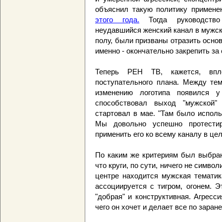
объяснил такую политику примен
этого года.
Тогда руководство 
неудавшийся женский канал в мужск
полу, были призваны отразить осно
именно - окончательно закрепить за
Теперь РЕН ТВ, кажется, впл
поступательного плана. Между тем,
изменению логотипа появился у
способствовал выход "мужской" 
стартовал в мае. "Там было исполь
Мы довольно успешно протестир
применить его ко всему каналу в цел
По каким же критериям был выбран
что круги, по сути, ничего не символ
центре находится мужская тематик
ассоциируется с тигром, огонем. Э
"добрая" и конструктивная. Агресси
чего он хочет и делает все по заран