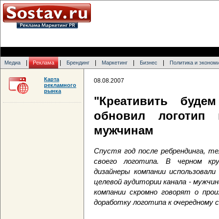
|
|
|
|
|
Медиа
Реклама
Брендинг
Маркетинг
Бизнес
Политика и эконом
Карта
08.08.2007
рекламного
рынка
"Креативить буде
обновил логотип
мужчинам
Спустя год после ребрендинга, те
своего логотипа. В черном кру
дизайнеры компании использовали
целевой аудитории канала - мужчин
компании скромно говорят о прои
доработку логотипа к очередному с