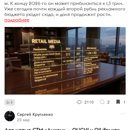
м. К концу 2026-го он может приблизиться к 1,3 трлн.
Уже сегодня почти каждый второй рубль рекламного
бюджета уходит сюда, и доля продолжит расти.
подробнее
2110
2
1
2
Сергей Кругленко
23 мар
Две новые СТМ «Дикси» — OUCH! и O!Life: как