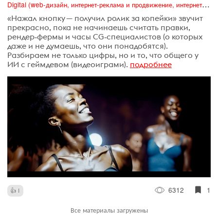
Digital (web-дизайн, интернет-реклама и продвижение, интернет-сообщества и блоги, интернет-коммуникации, мобильный маркетинг, реклама на цифровых экранах)
«Нажал кнопку — получил ролик за копейки» звучит
прекрасно, пока не начинаешь считать правки,
рендер‑фермы и часы CG‑специалистов (о которых
даже и не думаешь, что они понадобятся).
Разбираем не только цифры, но и то, что общего у
ИИ с геймдевом (видеоиграми).
подробнее
6312
1
1
Все материалы загружены