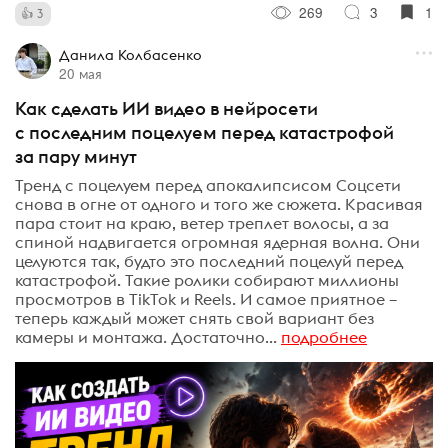
269
3
1
3
Данила Колбасенко
20 мая
Как сделать ИИ видео в нейросети
с последним поцелуем перед катастрофой
за пару минут
Тренд с поцелуем перед апокалипсисом Соцсети
снова в огне от одного и того же сюжета. Красивая
пара стоит на краю, ветер треплет волосы, а за
спиной надвигается огромная ядерная волна. Они
целуются так, будто это последний поцелуй перед
катастрофой. Такие ролики собирают миллионы
просмотров в TikTok и Reels. И самое приятное –
теперь каждый может снять свой вариант без
камеры и монтажа. Достаточно...
подробнее