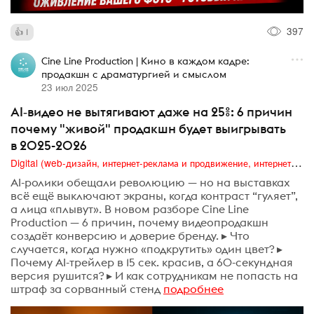
397
1
Cine Line Production | Кино в каждом кадре:
продакшн с драматургией и смыслом
23 июл 2025
AI‑видео не вытягивают даже на 25%: 6 причин
почему "живой" продакшн будет выигрывать
в 2025-2026
Digital (web-дизайн, интернет-реклама и продвижение, интернет-сообщества и блоги, интернет-коммуникации, мобильный маркетинг, реклама на цифровых экранах)
AI-ролики обещали революцию — но на выставках
всё ещё выключают экраны, когда контраст “гуляет”,
а лица «плывут». В новом разборе Cine Line
Production — 6 причин, почему видеопродакшн
создаёт конверсию и доверие бренду. ▸ Что
случается, когда нужно «подкрутить» один цвет? ▸
Почему AI-трейлер в 15 сек. красив, а 60-секундная
версия рушится? ▸ И как сотрудникам не попасть на
штраф за сорванный стенд
подробнее