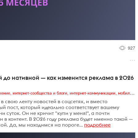
927
й до нативной — как изменится реклама в 2026
Digital (web-дизайн, интернет-реклама и продвижение, интернет-сообщества и блоги, интернет-коммуникации, мобильный маркетинг, реклама на цифровых экранах)
 в свою ленту новостей в соцсетях, и вместо
й пост, который идеально соответствует вашему
 суток. Он не кричит "купи у меня!", а почти
 в контент. В 2026 году реклама будет именно такой —
й. Да, мы находимся на пороге...
подробнее