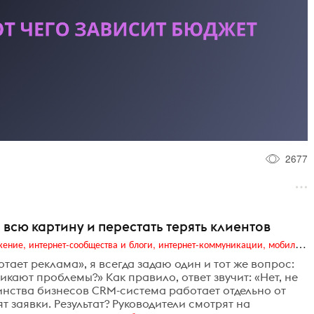
2677
 всю картину и перестать терять клиентов
Digital (web-дизайн, интернет-реклама и продвижение, интернет-сообщества и блоги, интернет-коммуникации, мобильный маркетинг, реклама на цифровых экранах)
тает реклама», я всегда задаю один и тот же вопрос:
икают проблемы?» Как правило, ответ звучит: «Нет, не
инства бизнесов CRM-система работает отдельно от
 заявки. Результат? Руководители смотрят на