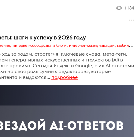
1184
веты: шаги к успеху в 2026 году
Digital (web-дизайн, интернет-реклама и продвижение, интернет-сообщества и блоги, интернет-коммуникации, мобильный маркетинг, реклама на цифровых экранах)
ход за ходом, стратегия, ключевые слова, мета-теги.
ием генеративных искусственных интеллектов (AI) в
вые правила. Сегодня Яндекс и Google, с их AI-ответами
зяли на себя роль «умных редакторов», которые
тента и выдаются...
подробнее