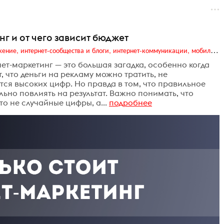
нг и от чего зависит бюджет
Digital (web-дизайн, интернет-реклама и продвижение, интернет-сообщества и блоги, интернет-коммуникации, мобильный маркетинг, реклама на цифровых экранах)
т-маркетинг — это большая загадка, особенно когда
т, что деньги на рекламу можно тратить, не
ется высоких цифр. Но правда в том, что правильное
ьно повлиять на результат. Важно понимать, что
о не случайные цифры, а...
подробнее