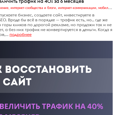
величить трафик на 40% за 6 месяцев
Digital (web-дизайн, интернет-реклама и продвижение, интернет-сообщества и блоги, интернет-коммуникации, мобильный маркетинг, реклама на цифровых экранах)
пускаете бизнес, создаете сайт, инвестируете в
O. Вроде бы всё в порядке — трафик есть, но… где же
то горы кликов по дорогой рекламе, но продажи так и не
т, а без них трафик не конвертируется в деньги. Когда я
в,...
подробнее