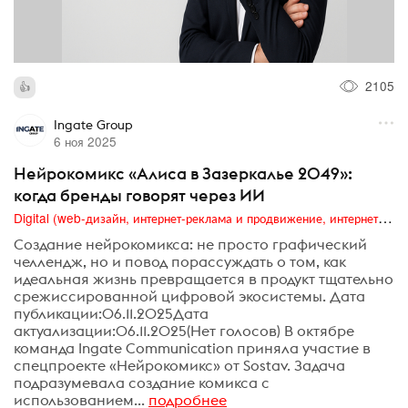
2105
Ingate Group
6 ноя 2025
Нейрокомикс «Алиса в Зазеркалье 2049»:
когда бренды говорят через ИИ
Digital (web-дизайн, интернет-реклама и продвижение, интернет-сообщества и блоги, интернет-коммуникации, мобильный маркетинг, реклама на цифровых экранах)
Создание нейрокомикса: не просто графический
челлендж, но и повод порассуждать о том, как
идеальная жизнь превращается в продукт тщательно
срежиссированной цифровой экосистемы. Дата
публикации:06.11.2025Дата
актуализации:06.11.2025(Нет голосов) В октябре
команда Ingate Communication приняла участие в
спецпроекте «Нейрокомикс» от Sostav. Задача
подразумевала создание комикса с
использованием...
подробнее