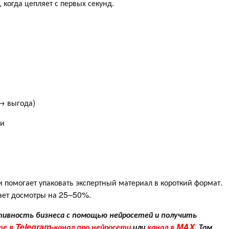
 когда цепляет с первых секунд.
→ выгода)
ии
 помогает упаковать экспертный материал в короткий формат.
ает досмотры на 25–50%.
ивность бизнеса с помощью нейросетей и получить
те в Telegram-канал про нейросети
или
канал в MAX.
Там