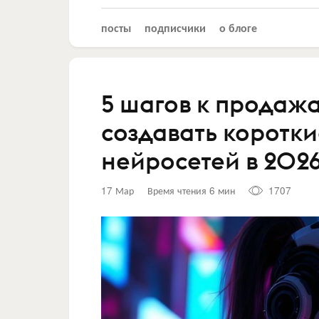
посты
подписчики
о блоге
5 шагов к продажам
создавать коротк
нейросетей в 2026
17 Мар
Время чтения 6 мин
1707