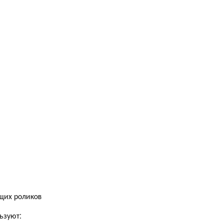
и
щих роликов
ьзуют: