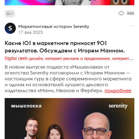
986
1
Маркетинговые истории Serenity
17 фев 2023
Какие 10% в маркетинге приносят 90%
результатов. Обсуждаем с Игорем Манном.
Digital (web-дизайн, интернет-реклама и продвижение, интернет-сообщества и блоги, интернет-коммуникации, мобильный маркетинг, реклама на цифровых экранах)
В новом выпуске подкаста «Мышеловка» от
агентства Serenity поговорили с Игорем Манном —
настоящим гуру в сфере современного маркетинга
и одним из основателей лучшего делового
издательства «Манн, Иванов и Фербер».
подробнее