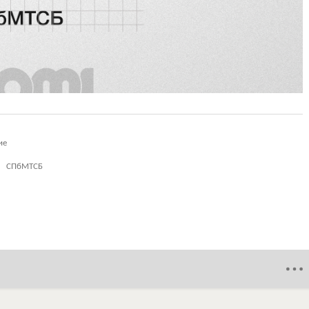
ие
СПбМТСБ