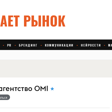
агентство OMI
аться