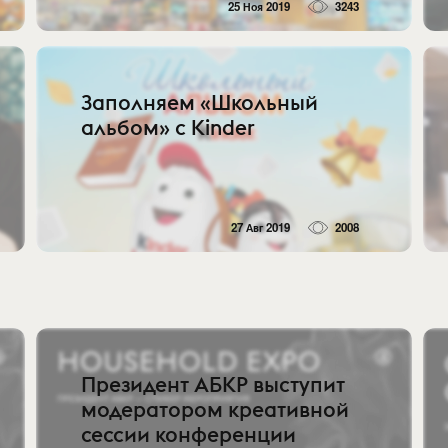
25 Ноя 2019
3243
Заполняем «Школьный
альбом» с Kinder
27 Авг 2019
2008
Президент АБКР выступит
модератором креативной
сессии конференции