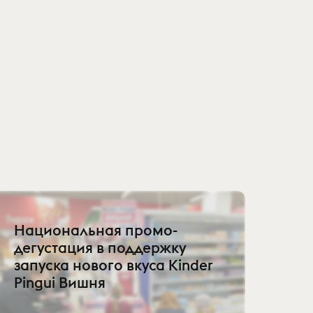
Национальная промо-
дегустация в поддержку
запуска нового вкуса Kinder
Pingui Вишня