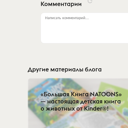
Комментарии
Написать комментарий...
Другие материалы блога
«Большая Книга NATOONS»
— настоящая детская книга
о животных от Kinder®!