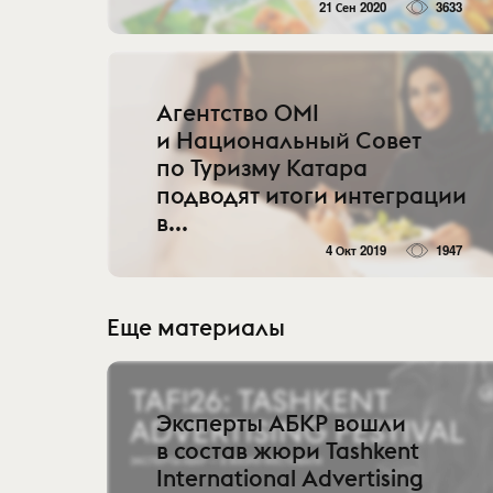
21 Сен 2020
3633
Агентство OMI
и Национальный Совет
по Туризму Катара
подводят итоги интеграции
в...
4 Окт 2019
1947
Еще материалы
Эксперты АБКР вошли
в состав жюри Tashkent
International Advertising