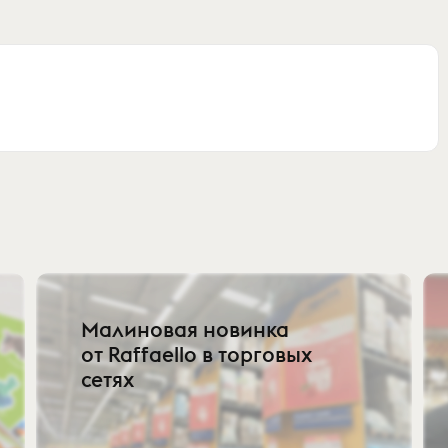
Малиновая новинка
от Raffaello в торговых
сетях