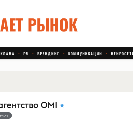
агентство OMI
аться