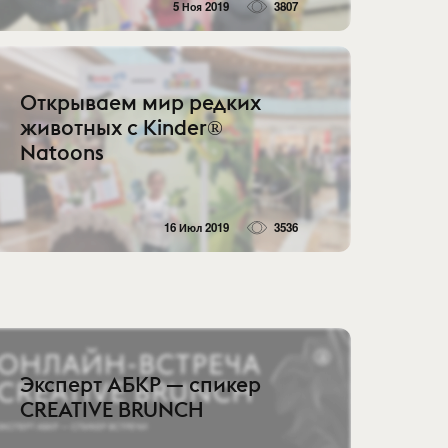
5 Ноя 2019
3807
Открываем мир редких
животных с Kinder®
Natoons
16 Июл 2019
3536
Эксперт АБКР — спикер
CREATIVE BRUNCH