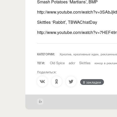
Smash Potatoes ‘Martians’, BMP
http://www.youtube.com/watch?v=3SAbJjk
Skittles ‘Rabbit’, TBWAChiatDay
http://www.youtube.com/watch?v=7HEF4
КАТЕГОРИИ:
Креатив, креативные идеи, рекламны
ТЕГИ:
Old Spice
adcr
Skittles
юмор в рекла
Поделиться:
В закладки