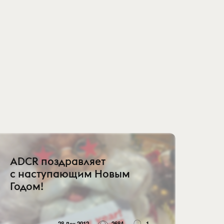
ADCR поздравляет
с наступающим Новым
Годом!
28 Дек 2012
2684
1