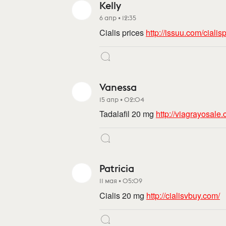
Kelly
6 апр • 12:35
Cialis prices
http://issuu.com/ciali
Vanessa
15 апр • 02:04
Tadalafil 20 mg
http://viagrayosale
Patricia
11 мая • 05:09
Cialis 20 mg
http://cialisvbuy.com/