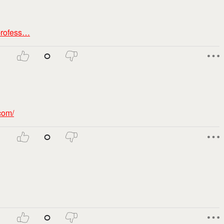
sprofess…
0
.com/
0
0