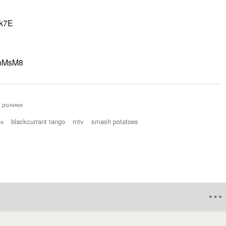
tk7E
9nMsM8
е ролики
ме
blackcurrant tango
mtv
smash potatoes