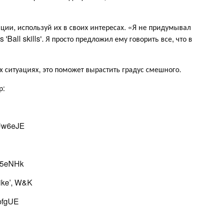
ции, используй их в своих интересах. «Я не придумывал
'Ball skills'. Я просто предложил ему говорить все, что в
 ситуациях, это поможет вырастить градус смешного.
р:
Uw6eJE
B5eNHk
ike’, W&K
bfgUE