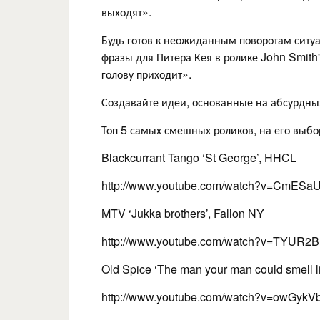
выходят».
Будь готов к неожиданным поворотам ситуа
фразы для Питера Кея в ролике John Smith's 
голову приходит».
Создавайте идеи, основанные на абсурдных
Топ 5 самых смешных роликов, на его выбо
Blackcurrant Tango ‘St George’, HHCL
http://www.youtube.com/watch?v=CmESa
MTV ‘Jukka brothers’, Fallon NY
http://www.youtube.com/watch?v=TYUR2
Old Spice ‘The man your man could smell l
http://www.youtube.com/watch?v=owGykV