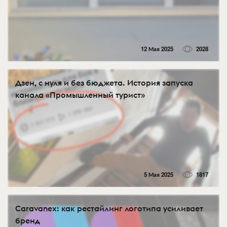
12 Мая 2025
2028
Дзен, с нуля и без бюджета. История запуска
канала «Промышленный турист»
5 Мая 2025
1817
Caravanex: как рестайлинг логотипа усиливает
бренд