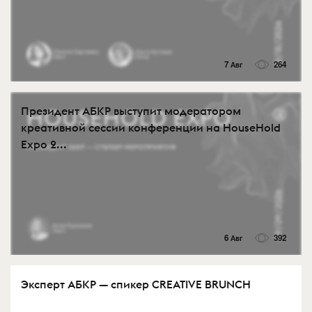
7 Авг
264
Президент АБКР выступит модератором
креативной сессии конференции на HouseHold
Expo 2...
6 Авг
392
Эксперт АБКР — спикер CREATIVE BRUNCH