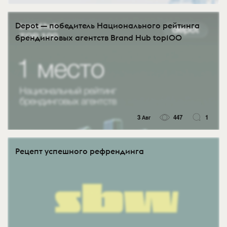
Depot — победитель Национального рейтинга
брендинговых агентств Brand Hub top100
3 Авг
447
1
Рецепт успешного рефрендинга