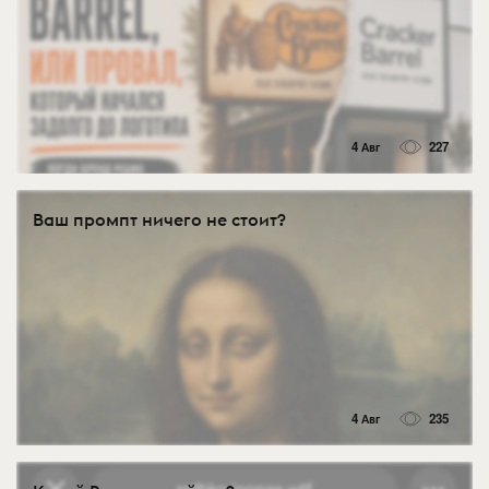
4 Авг
227
Ваш промпт ничего не стоит?
4 Авг
235