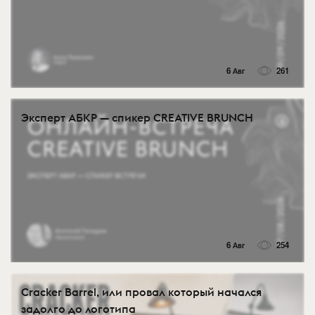
6 Авг
261
Эксперт АБКР — спикер CREATIVE BRUNCH
6 Авг
254
Cracker Barrel, или провал который начался
задолго до логотипа