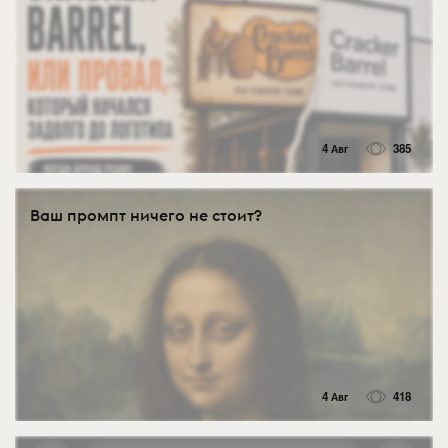
4 Авг
385
Ваш промпт ничего не стоит?
4 Авг
418