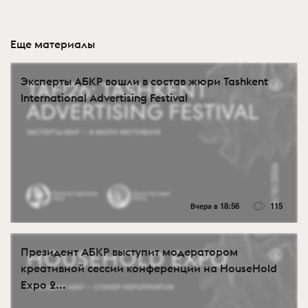
Еще материалы
Эксперты АБКР вошли в состав жюри Tashkent
International Advertising Festival
Вчера в 18:56
115
Президент АБКР выступит модератором
креативной сессии конференции на HouseHold
Expo 2...