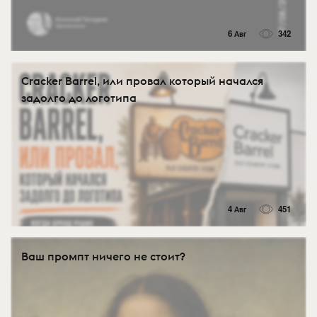
6 Авг
342
Cracker Barrel, или провал который начался
задолго до логотипа
4 Авг
451
Ваш промпт ничего не стоит?