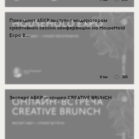
Президент АБКР выступит модератором
креативной сессии конференции на HouseHold
Expo 2...
6 Авг
383
Эксперт АБКР — спикер CREATIVE BRUNCH