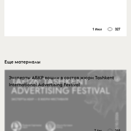
1 Июл
327
Еще материалы
Эксперты АБКР вошли в состав жюри Tashkent
International Advertising Festival
7 Авг
244