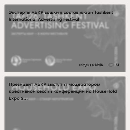
Эксперты АБКР вошли в состав жюри Tashkent
International Advertising Festival
Сегодня в 18:56
51
Президент АБКР выступит модератором
креативной сессии конференции на HouseHold
Expo 2...