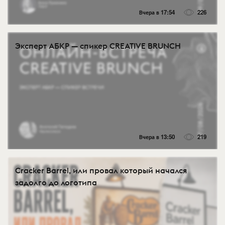
Вчера в 17:54
226
Эксперт АБКР — спикер CREATIVE BRUNCH
Вчера в 13:50
219
Cracker Barrel, или провал который начался
задолго до логотипа