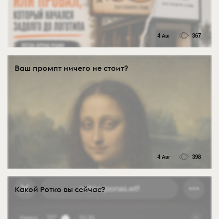
4 Авг
367
Ваш промпт ничего не стоит?
4 Авг
398
Какой Ротко вы сейчас?