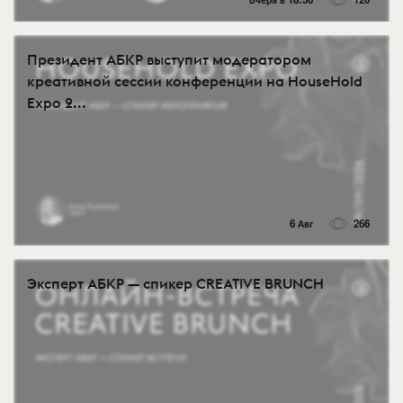
Президент АБКР выступит модератором
креативной сессии конференции на HouseHold
Expo 2...
6 Авг
266
Эксперт АБКР — спикер CREATIVE BRUNCH