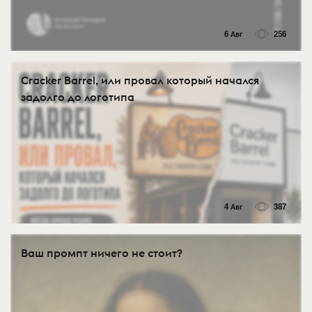
6 Авг
256
Cracker Barrel, или провал который начался
задолго до логотипа
4 Авг
387
Ваш промпт ничего не стоит?