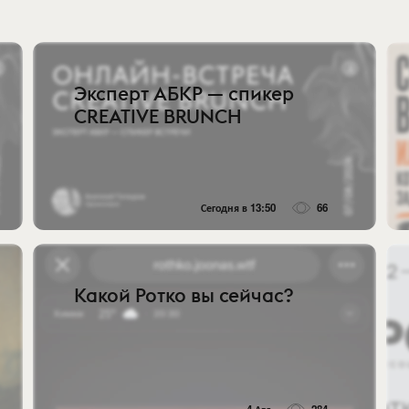
Эксперт АБКР — спикер
CREATIVE BRUNCH
Сегодня в 13:50
66
Какой Ротко вы сейчас?