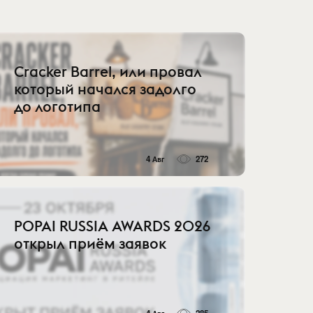
Cracker Barrel, или провал
который начался задолго
до логотипа
4 Авг
272
POPAI RUSSIA AWARDS 2026
открыл приём заявок