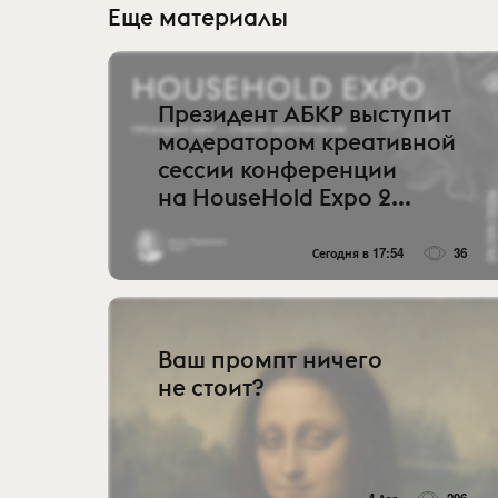
Еще материалы
Президент АБКР выступит
модератором креативной
сессии конференции
на HouseHold Expo 2...
Сегодня в 17:54
36
Ваш промпт ничего
не стоит?