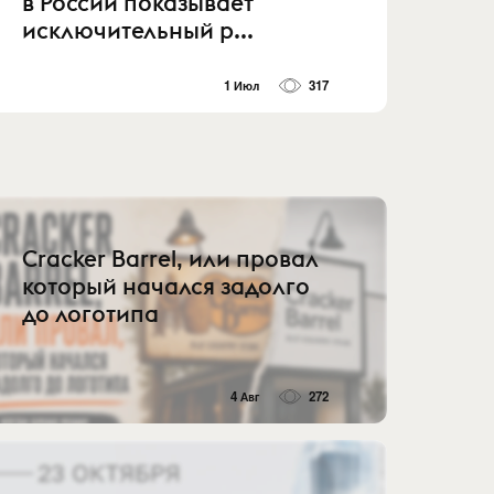
в России показывает
исключительный р...
1 Июл
317
Cracker Barrel, или провал
который начался задолго
до логотипа
4 Авг
272