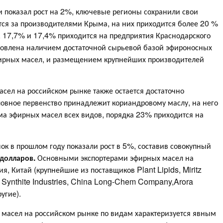
и показал рост на 2%, ключевые регионы сохранили свои
ется за производителями Крыма, на них приходится более 20 %
 17,7% и 17,4% приходится на предприятия Краснодарского
словлена наличием достаточной сырьевой базой эфироносных
фирных масел, и размещением крупнейших производителей
асел на российском рынке также остается достаточно
словное первенство принадлежит кориандровому маслу, на него
ма эфирных масел всех видов, порядка 23% приходится на
к в прошлом году показали рост в 5%, составив совокупный
 долларов.
Основными экспортерами эфирных масел на
, Китай (крупнейшие из поставщиков Plant Lipids, Miritz
ra, Synthite Industries, China Long-Chem Company,Arora
ругие).
 масел на российском рынке по видам характеризуется явным