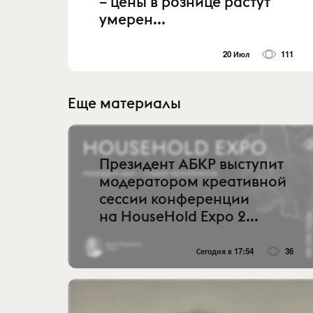
– цены в рознице растут
умерен...
20 Июл
111
Еще материалы
Президент АБКР выступит
модератором креативной
сессии конференции
на HouseHold Expo 2...
Сегодня в 17:54
36