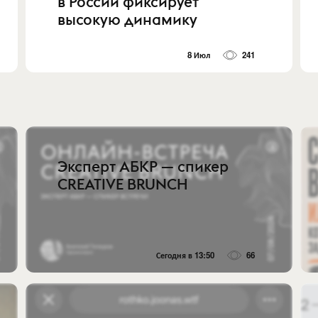
в России фиксирует
высокую динамику
8 Июл
241
Эксперт АБКР — спикер
CREATIVE BRUNCH
Сегодня в 13:50
66