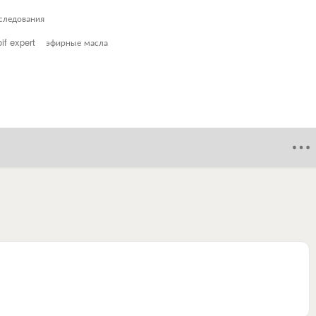
следования
oif expert
эфирные масла