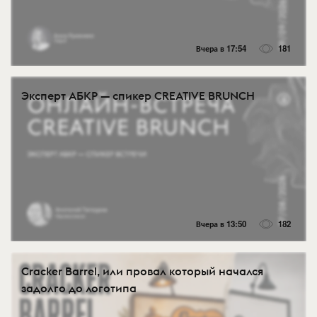
Вчера в 17:54
181
Эксперт АБКР — спикер CREATIVE BRUNCH
Вчера в 13:50
182
Cracker Barrel, или провал который начался
задолго до логотипа