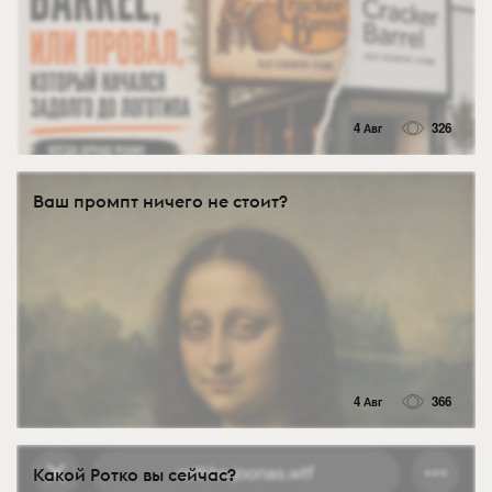
4 Авг
326
Ваш промпт ничего не стоит?
4 Авг
366
Какой Ротко вы сейчас?