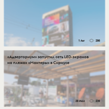
1 Авг
286
«Адверториум» запустил сеть LED-экранов
на пляжах «Мантеры» в Сириусе
28 Июл
239