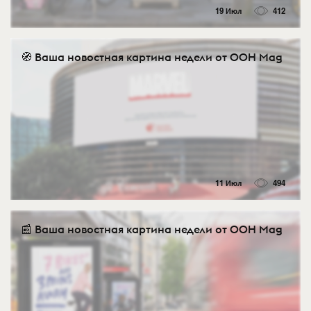
19 Июл
412
🧭 Ваша новостная картина недели от OOH Mag
11 Июл
494
📰 Ваша новостная картина недели от OOH Mag