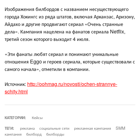
Изображения билбордов с названием несуществующего
города Хокингс из ряда штатов, включая Арканзас, Аризону,
Айдахо и другие продвигают сериал «Очень странные
дела». Кампания нацелена на фанатов сериала Netflix,
третий сезон которого выходит 4 июля.
«Эти фанаты любят сериал и понимают уникальные
отношения Eggo и героев сериала, которые существовали с
самого начала», отметили в компании.
Источник:
http://oohmag.ru/novosti/ochen-strannye-
schity.html
КАТЕГОРИИ:
Кейсы
ТЕГИ:
реклама
социальные сети
рекламная кампания
SMM
кампания
билборд
билборды