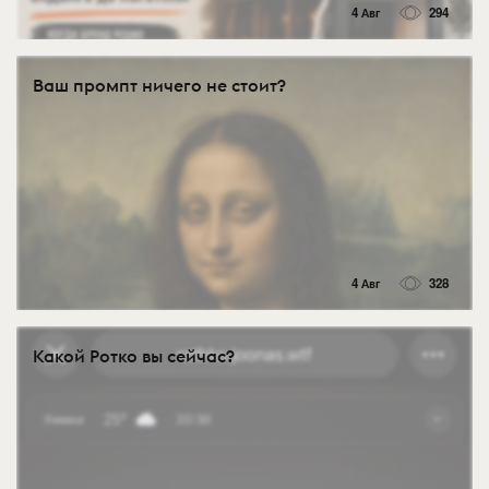
4 Авг
294
Ваш промпт ничего не стоит?
4 Авг
328
Какой Ротко вы сейчас?