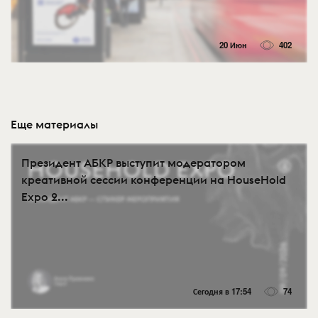
20 Июн
402
Еще материалы
Президент АБКР выступит модератором
креативной сессии конференции на HouseHold
Expo 2...
Сегодня в 17:54
74