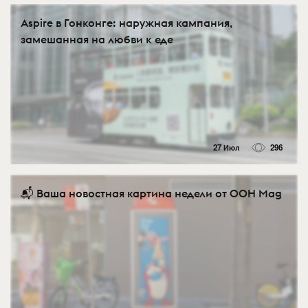
Aspire в Гонконге: наружная кампания,
замешанная на любви к еде
27 Июл
296
📬 Ваша новостная картина недели от OOH Mag