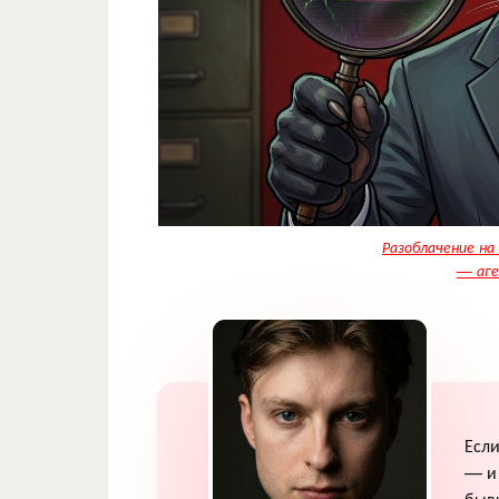
Разоблачение на 
— аге
Если
— и 
бывш