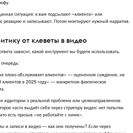
рофу.
данная ситуация: к вам подсылают «клиента» или
ю реакцию и записывают. Потом монтируют нужный нарратив.
итику от клеветы в видео
ответа зависит, какой инструмент вы будете использовать.
 очередь:
ия плохо обслуживает клиентов» — оценочное суждение, не
0 клиентов в 2025 году» — конкретное фактическое
та.
ие аудитории о реальной проблеме или целенаправленное
рое часто выдаёт себя через структуру видео: нет попытки
зато есть призыв «не работайте с ними».
ты и записи в видео — как они получены? Если через