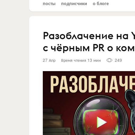
посты
подписчики
о блоге
Разоблачение на Y
с чёрным PR о ко
27 Апр
Время чтения 13 мин
249