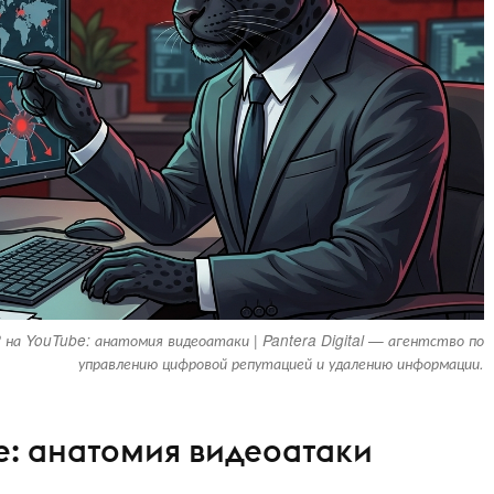
 на YouTube: анатомия видеоатаки | Pantera Digital — агентство по
управлению цифровой репутацией и удалению информации.
e: анатомия видеоатаки