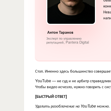
конк
Нева
напи
Антон Таранов
Эксперт по управлению
репутацией, Pantera Digital
Стоп. Именно здесь большинство совершает
YouTube — не суд и не арбитр справедливо
Чтобы видео исчезло, нужно говорить с сист
[БЫСТРЫЙ ОТВЕТ]
Удалить разоблачение на YouTube можно.