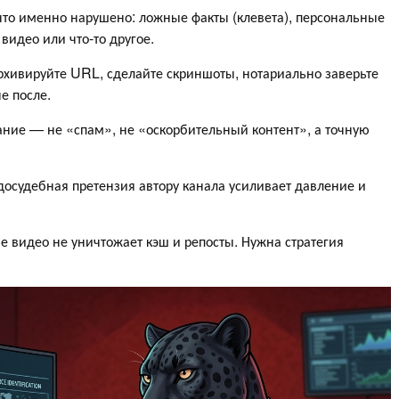
что именно нарушено: ложные факты (клевета), персональные
видео или что-то другое.
рхивируйте URL, сделайте скриншоты, нотариально заверьте
е после.
ание — не «спам», не «оскорбительный контент», а точную
досудебная претензия автору канала усиливает давление и
 видео не уничтожает кэш и репосты. Нужна стратегия