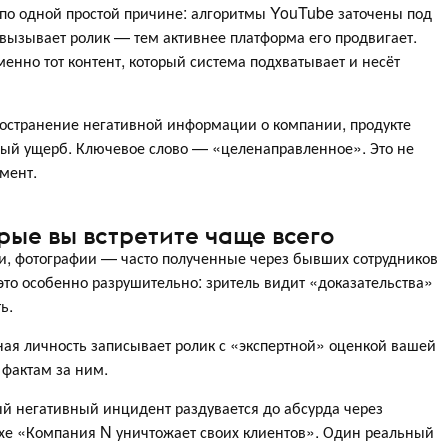
а по одной простой причине: алгоритмы YouTube заточены под
ызывает ролик — тем активнее платформа его продвигает.
енно тот контент, который система подхватывает и несёт
остранение негативной информации о компании, продукте
ный ущерб. Ключевое слово — «целенаправленное». Это не
мент.
рые вы встретите чаще всего
ки, фотографии — часто полученные через бывших сотрудников
 это особенно разрушительно: зритель видит «доказательства»
ь.
ая личность записывает ролик с «экспертной» оценкой вашей
 фактам за ним.
ый негативный инцидент раздувается до абсурда через
хе «Компания N уничтожает своих клиентов». Один реальный