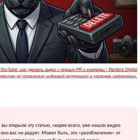
YouTube: как удалить видео с чёрным PR о компании | Pantera Digital
нтство по управлению цифровой репутацией и удалению информации.
 вы открыли эту статью, скорее всего, уже нашли видео
оно вас не радует. Может быть, это «разоблачение» от
его сотрудника, может быть, заказной ролик