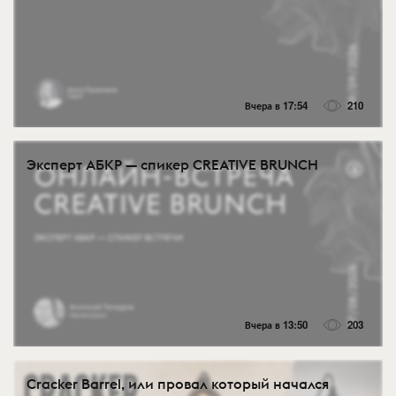
Вчера в 17:54
210
Эксперт АБКР — спикер CREATIVE BRUNCH
Вчера в 13:50
203
Cracker Barrel, или провал который начался