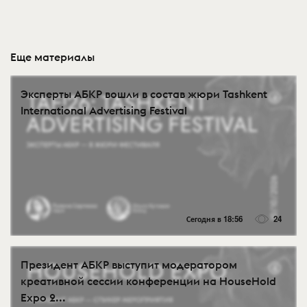
Еще материалы
Эксперты АБКР вошли в состав жюри Tashkent
International Advertising Festival
Сегодня в 18:56
24
Президент АБКР выступит модератором
креативной сессии конференции на HouseHold
Expo 2...