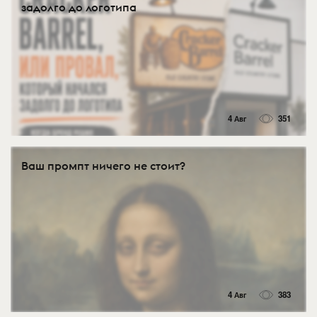
задолго до логотипа
4 Авг
351
Ваш промпт ничего не стоит?
4 Авг
383