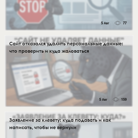
5 Авг
77
Сайт отказался удалить персональные данные:
что проверить и куда жаловаться
5 Авг
159
Заявление за клевету: куда подавать и как
написать, чтобы не вернули