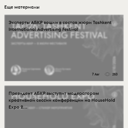
Еще материалы
Эксперты АБКР вошли в состав жюри Tashkent
International Advertising Festival
7 Авг
263
Президент АБКР выступит модератором
креативной сессии конференции на HouseHold
Expo 2...