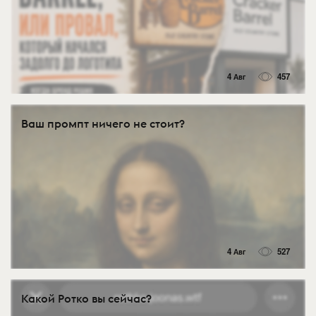
4 Авг
457
Ваш промпт ничего не стоит?
4 Авг
527
Какой Ротко вы сейчас?