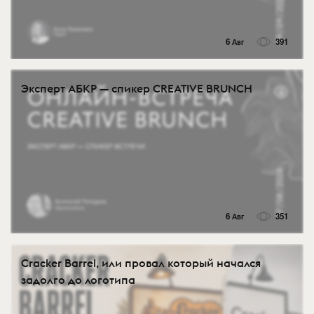
6 Авг
391
Эксперт АБКР — спикер CREATIVE BRUNCH
6 Авг
351
Cracker Barrel, или провал который начался
задолго до логотипа