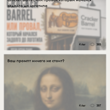
задолго до логотипа
4 Авг
365
Ваш промпт ничего не стоит?
4 Авг
397