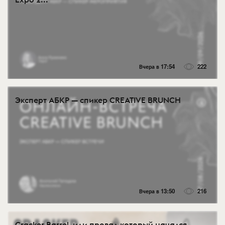
Вчера в 17:54
222
Эксперт АБКР — спикер CREATIVE BRUNCH
Вчера в 13:50
216
Cracker Barrel, или провал который начался