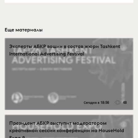
Еще материалы
Эксперты АБКР вошли в состав жюри Tashkent
International Advertising Festival
Сегодня в 18:56
48
Президент АБКР выступит модератором
креативной сессии конференции на HouseHold
Expo 2...