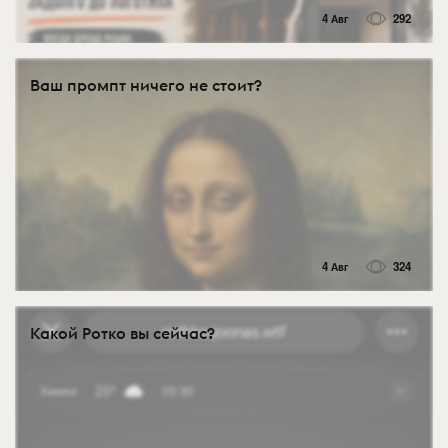
4 Авг
292
Ваш промпт ничего не стоит?
4 Авг
324
Какой Ротко вы сейчас?