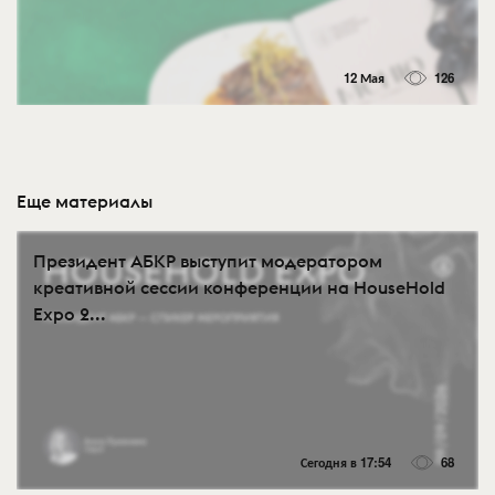
12 Мая
126
Еще материалы
Президент АБКР выступит модератором
креативной сессии конференции на HouseHold
Expo 2...
Сегодня в 17:54
68