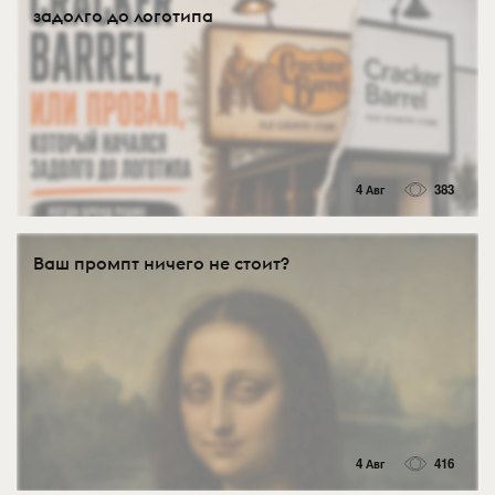
задолго до логотипа
4 Авг
383
Ваш промпт ничего не стоит?
4 Авг
416