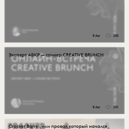
6 Авг
250
Эксперт АБКР — спикер CREATIVE BRUNCH
6 Авг
241
Cracker Barrel, или провал который начался