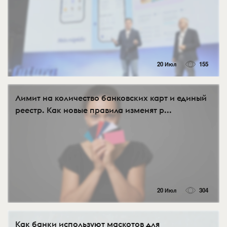
20 Июл
155
Лимит на количество банковских карт и единый
реестр. Как новые правила изменят р...
20 Июл
304
Как банки используют маскотов для