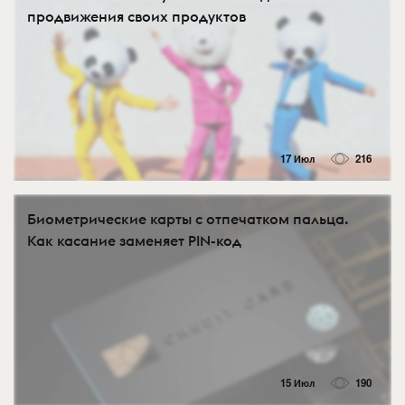
продвижения своих продуктов
17 Июл
216
Биометрические карты с отпечатком пальца.
Как касание заменяет PIN-код
15 Июл
190