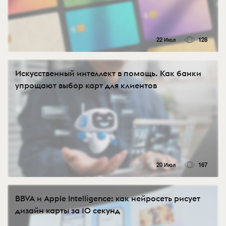
22 Июл
128
Искусственный интеллект в помощь. Как банки
упрощают выбор карт для клиентов
20 Июл
167
BBVA и Apple Intelligence: как нейросеть рисует
дизайн карты за 10 секунд