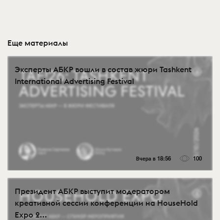
Еще материалы
Эксперты АБКР вошли в состав жюри Tashkent
International Advertising Festival
Вчера в 18:56
100
Президент АБКР выступит модератором
креативной сессии конференции на HouseHold
Expo 2...