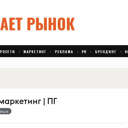
аркетинг | ПГ
аться