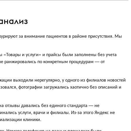
анализ
нкурируют за внимание пациентов в районе присутствия. Мы
лы «Товары и услуги» и прайсы были заполнены без учета
 не ранжировались по конкретным процедурам — от
икации выходили нерегулярно, у одного из филиалов новостей
ьзовался, фотографии загружались хаотично без описаний и
на отзывы давались без единого стандарта — не
нались услуги, врачи и филиалы. Из-за этого Яндекс не
циализации клиники.
бок. Номера телефонов на разных площадках были