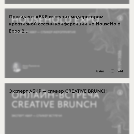
Президент АБКР выступит модератором
креативной сессии конференции на HouseHold
Expo 2...
6 Авг
244
Эксперт АБКР — спикер CREATIVE BRUNCH