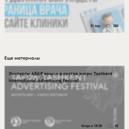
21 Апр
289
Еще материалы
Эксперты АБКР вошли в состав жюри Tashkent
International Advertising Festival
Вчера в 18:56
92