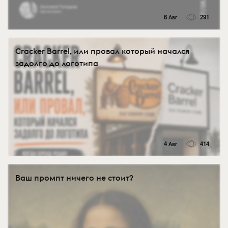
6 Авг
291
Cracker Barrel, или провал который начался
задолго до логотипа
4 Авг
414
Ваш промпт ничего не стоит?