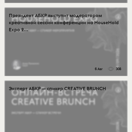
Президент АБКР выступит модератором
креативной сессии конференции на HouseHold
Expo 2...
6 Авг
308
Эксперт АБКР — спикер CREATIVE BRUNCH