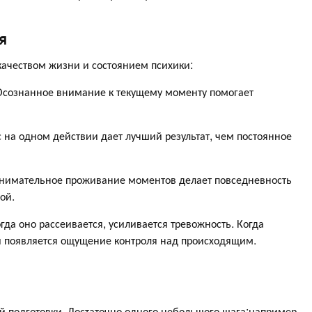
я
качеством жизни и состоянием психики:
Осознанное внимание к текущему моменту помогает
 на одном действии дает лучший результат, чем постоянное
имательное проживание моментов делает повседневность
ой.
гда оно рассеивается, усиливается тревожность. Когда
 появляется ощущение контроля над происходящим.
й подготовки. Достаточно одного небольшого шага:например,