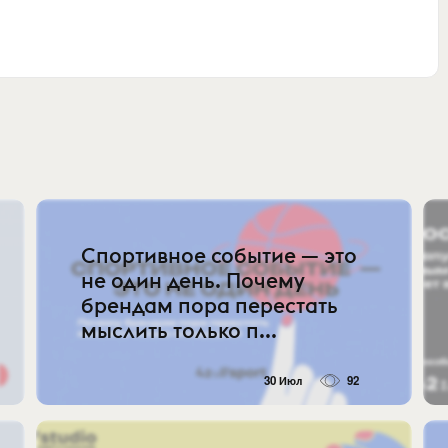
Спортивное событие — это
не один день. Почему
брендам пора перестать
мыслить только п...
30 Июл
92