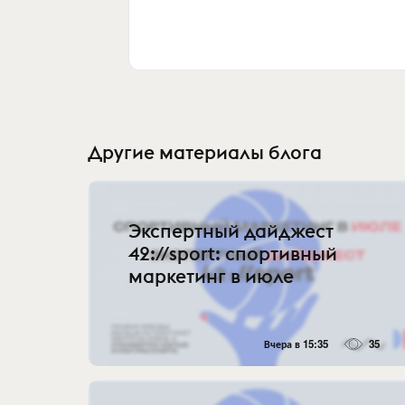
Другие материалы блога
Экспертный дайджест
42://sport: спортивный
маркетинг в июле
Вчера в 15:35
35