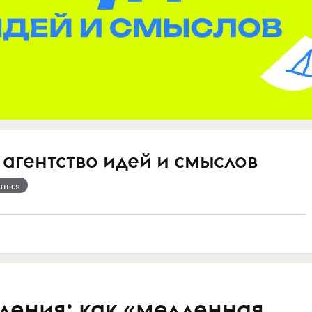
- агентство идей и смыслов
аться
ения: как «медленная