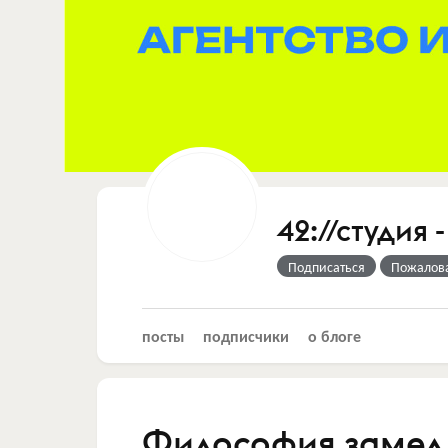
42://студия 
Подписаться
Пожалов
посты
подписчики
о блоге
Философия замедл