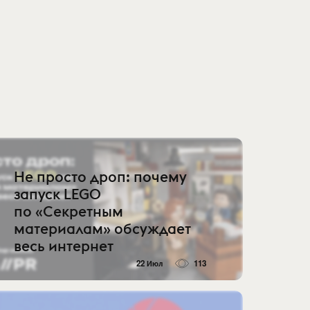
Не просто дроп: почему
запуск LEGO
по «Секретным
материалам» обсуждает
весь интернет
22 Июл
113