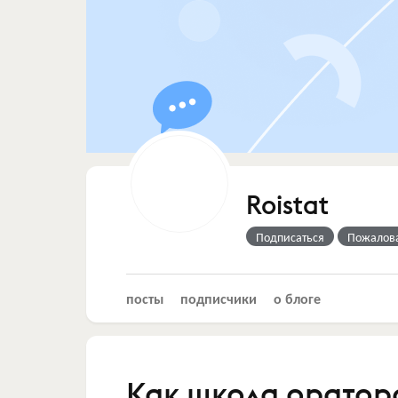
Roistat
Подписаться
Пожалов
посты
подписчики
о блоге
Как школа ораторс