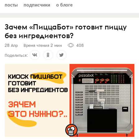
посты
подписчики
о блоге
Зачем «ПиццаБот» готовит пиццу
без ингредиентов?
28 Апр
Время чтения 2 мин
408
Поделиться: