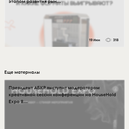
этапом развития рын...
19 Июн
318
Еще материалы
Президент АБКР выступит модератором
креативной сессии конференции на HouseHold
Expo 2...