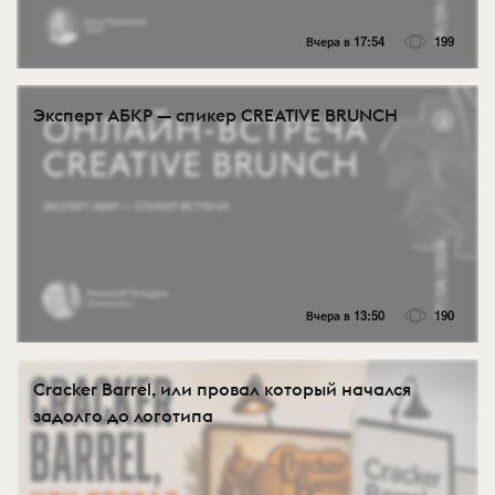
Вчера в 17:54
199
Эксперт АБКР — спикер CREATIVE BRUNCH
Вчера в 13:50
190
Cracker Barrel, или провал который начался
задолго до логотипа