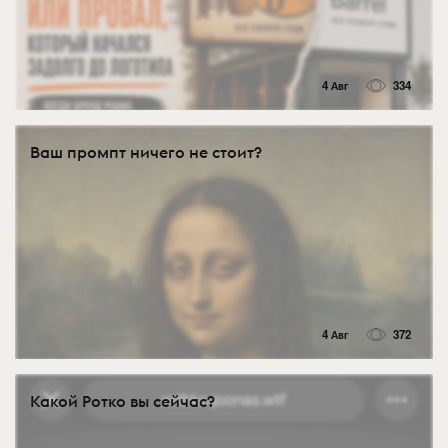
4 Авг
334
Ваш промпт ничего не стоит?
4 Авг
372
Какой Ротко вы сейчас?