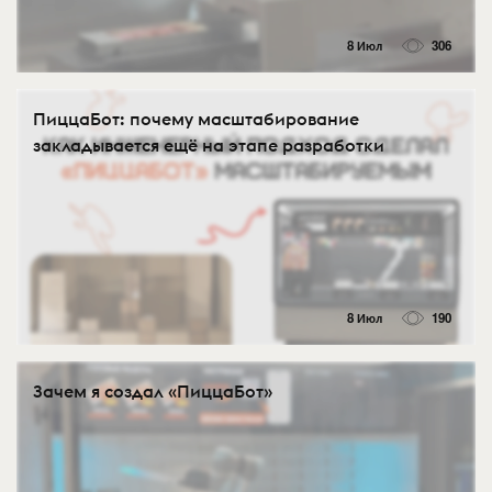
8 Июл
306
ПиццаБот: почему масштабирование
закладывается ещё на этапе разработки
8 Июл
190
Зачем я создал «ПиццаБот»