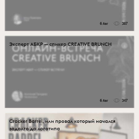
6 Авг
387
Эксперт АБКР — спикер CREATIVE BRUNCH
6 Авг
347
Cracker Barrel, или провал который начался
задолго до логотипа