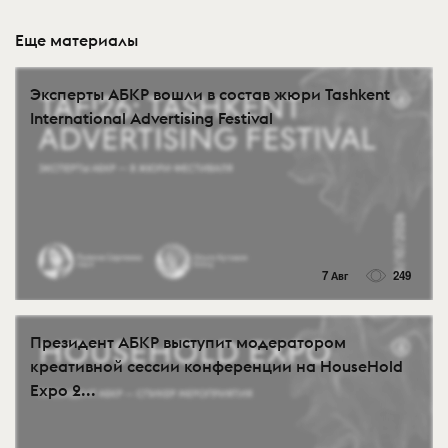
Еще материалы
Эксперты АБКР вошли в состав жюри Tashkent
International Advertising Festival
7 Авг
249
Президент АБКР выступит модератором
креативной сессии конференции на HouseHold
Expo 2...