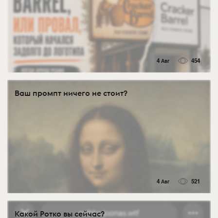
4 Авг
454
Ваш промпт ничего не стоит?
4 Авг
521
Какой Ротко вы сейчас?