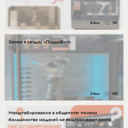
8 Июл
191
Зачем я создал «ПиццаБот»
2 Июл
242
Масштабирование в общепите: почему
большинство моделей не выдерживают роста