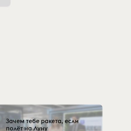
Зачем тебе ракета, если
полёт на Луну