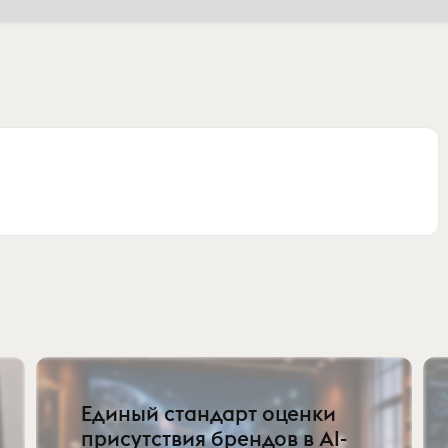
Eдиный стандарт оценки
присутствия брендов в AI-