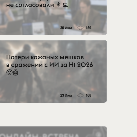
не согласовали 👩‍💻
30 Июл
159
Потери кожаных мешков
в сражении с ИИ за H1 2026
🙂🤖
23 Июл
168