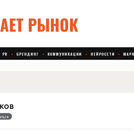
ков
аться