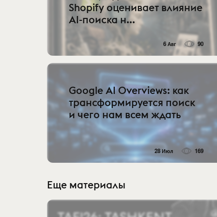
Shopify оценивает влияние
AI-поиска н...
6 Авг
90
Google AI Overviews: как
трансформируется поиск
и чего нам всем ждать
28 Июл
169
Еще материалы