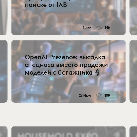
поиске от IAB
4 Авг
149
OpenAI Presence: высадка
спецназа вместо продажи
моделей с багажника 👮
27 Июл
198