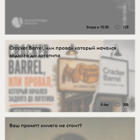
Вчера в 13:50
129
Cracker Barrel, или провал который начался
задолго до логотипа
4 Авг
306
Ваш промпт ничего не стоит?