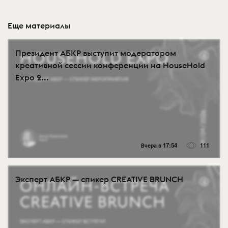
Еще материалы
Президент АБКР выступит модератором
креативной сессии конференции на HouseHold
Expo 2...
Вчера в 17:54
111
Эксперт АБКР — спикер CREATIVE BRUNCH