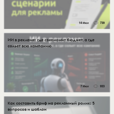
14 Июл
739
ИИ в рекламе: где сэкономит бюджет, а где
сольет всю кампанию
7 Июл
933
Как составить бриф на рекламный ролик: 5
вопросов и шаблон