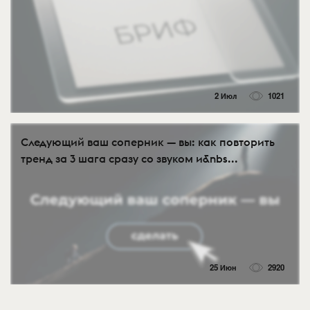
2 Июл
1021
Следующий ваш соперник — вы: как повторить
тренд за 3 шага сразу со звуком и&nbs...
25 Июн
2920