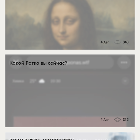
4 Авг
343
Какой Ротко вы сейчас?
4 Авг
312