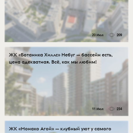
20 Июл
209
ЖК «Ботаника Хиллс» Небуг — бассейн есть,
цена адекватная. Всё, как мы любим!
11 Июл
234
ЖК «Монако Агой» — клубный уют у самого