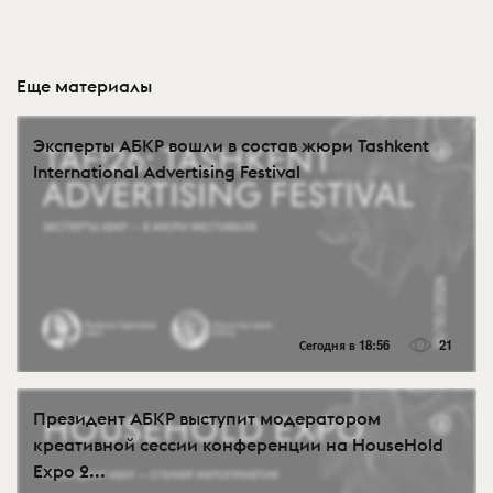
Еще материалы
Эксперты АБКР вошли в состав жюри Tashkent
International Advertising Festival
Сегодня в 18:56
21
Президент АБКР выступит модератором
креативной сессии конференции на HouseHold
Expo 2...