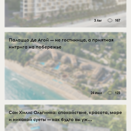
3 Авг
167
Палаццо Де Агой — не гостиница, а приятная
интрига на побережье
24 Июл
123
Сан Хиллс Ольгинка: спокойствие, красота, море
и никакой суеты — как будто вы уж...