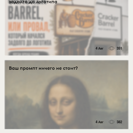
задолго до логотипа
4 Авг
351
Ваш промпт ничего не стоит?
4 Авг
382