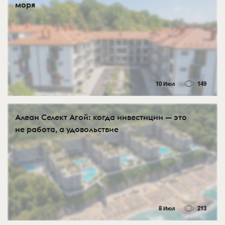
моря
10 Июл
149
Алеан Селект Агой: когда инвестиции — это
не работа, а удовольствие
8 Июл
213