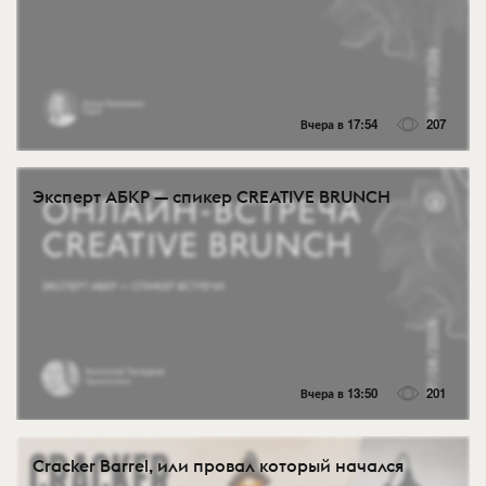
Вчера в 17:54
207
Эксперт АБКР — спикер CREATIVE BRUNCH
Вчера в 13:50
201
Cracker Barrel, или провал который начался