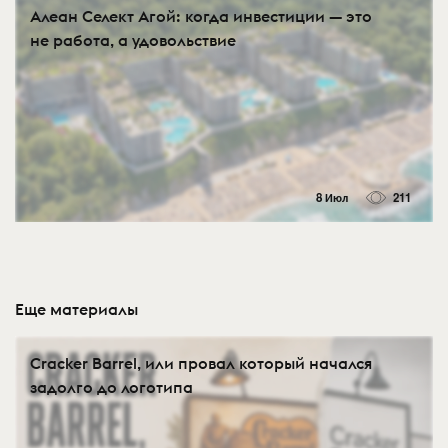
Алеан Селект Агой: когда инвестиции — это
не работа, а удовольствие
8 Июл
211
Еще материалы
Cracker Barrel, или провал который начался
задолго до логотипа