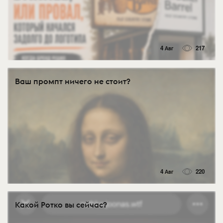
4 Авг
217
Ваш промпт ничего не стоит?
4 Авг
220
Какой Ротко вы сейчас?