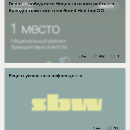
Depot — победитель Национального рейтинга
брендинговых агентств Brand Hub top100
3 Авг
442
1
Рецепт успешного рефрендинга
3 Авг
306