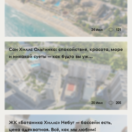
24 Июл
121
Сан Хиллс Ольгинка: спокойствие, красота, море
и никакой суеты — как будто вы уж...
20 Июл
205
ЖК «Ботаника Хиллс» Небуг — бассейн есть,
цена адекватная. Всё, как мы любим!