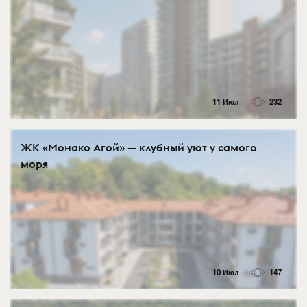
11 Июл
232
ЖК «Монако Агой» — клубный уют у самого
моря
10 Июл
147