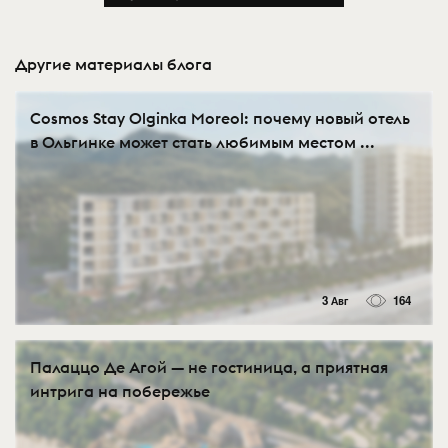
Другие материалы блога
Cosmos Stay Olginka Moreol: почему новый отель
в Ольгинке может стать любимым местом ...
3 Авг
164
Палаццо Де Агой — не гостиница, а приятная
интрига на побережье