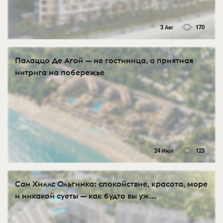
3 Авг
170
Палаццо Де Агой — не гостиница, а приятная
интрига на побережье
24 Июл
123
Сан Хиллс Ольгинка: спокойствие, красота, море
и никакой суеты — как будто вы уж...