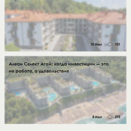
10 Июл
151
Алеан Селект Агой: когда инвестиции — это
не работа, а удовольствие
8 Июл
215