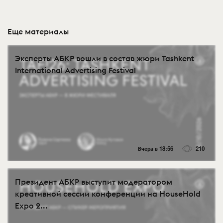
Еще материалы
Эксперты АБКР вошли в состав жюри Tashkent
International Advertising Festival
Вчера в 18:56
210
Президент АБКР выступит модератором
креативной сессии конференции на HouseHold
Expo 2...