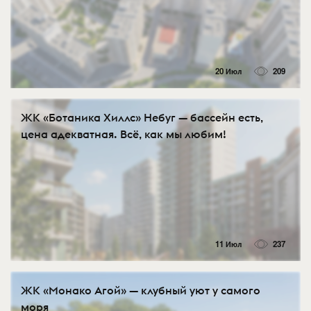
20 Июл
209
ЖК «Ботаника Хиллс» Небуг — бассейн есть,
цена адекватная. Всё, как мы любим!
11 Июл
237
ЖК «Монако Агой» — клубный уют у самого
моря