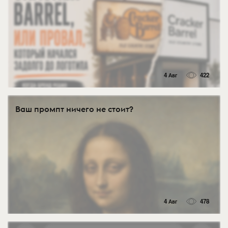
4 Авг
422
Ваш промпт ничего не стоит?
4 Авг
478