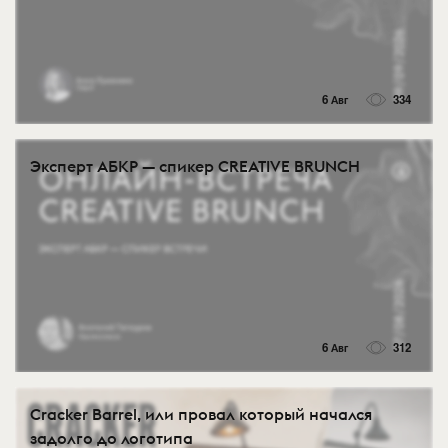
6 Авг
334
Эксперт АБКР — спикер CREATIVE BRUNCH
6 Авг
312
Cracker Barrel, или провал который начался
задолго до логотипа