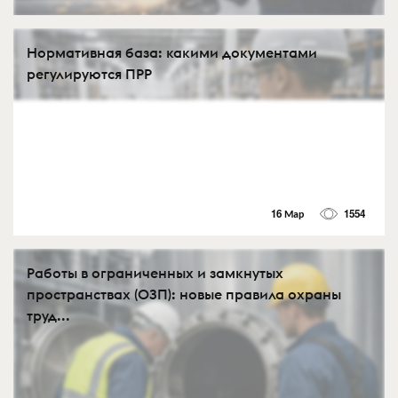
Нормативная база: какими документами
регулируются ПРР
16 Мар
1554
Работы в ограниченных и замкнутых
пространствах (ОЗП): новые правила охраны
труд...