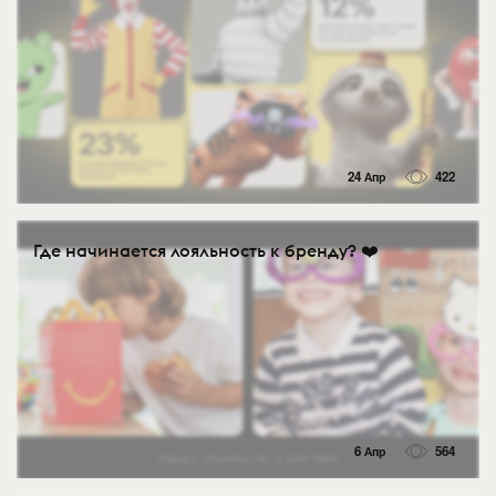
24 Апр
422
Где начинается лояльность к бренду? ❤️
6 Апр
564