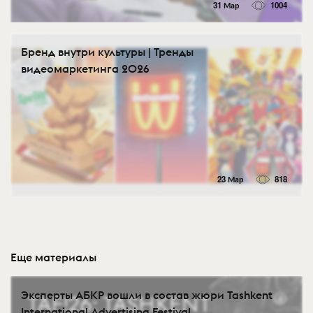
31 Мар
1004
Бренд внутри культуры | Тренды
видеомаркетинга 2026
23 Мар
818
Еще материалы
Эксперты АБКР вошли в состав жюри Tashkent
International Advertising Festival