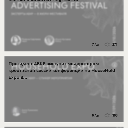
7 Авг
271
Президент АБКР выступит модератором
креативной сессии конференции на HouseHold
Expo 2...
6 Авг
396