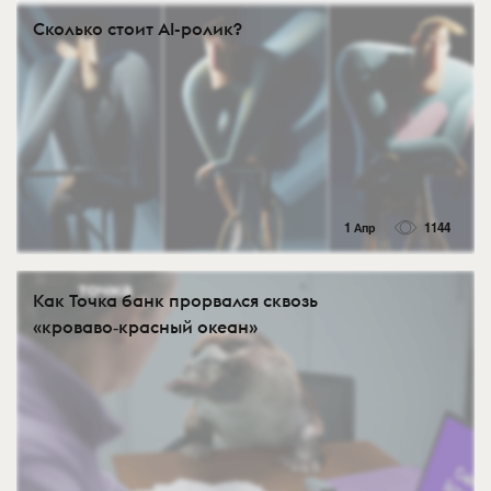
Сколько стоит AI-ролик?
1 Апр
1144
Как Точка банк прорвался сквозь
«кроваво‑красный океан»