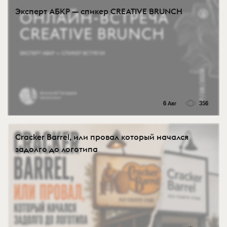
Эксперт АБКР — спикер CREATIVE BRUNCH
6 Авг
356
Cracker Barrel, или провал который начался
задолго до логотипа