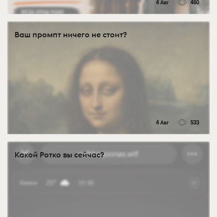
4 Авг
460
Ваш промпт ничего не стоит?
4 Авг
533
Какой Ротко вы сейчас?