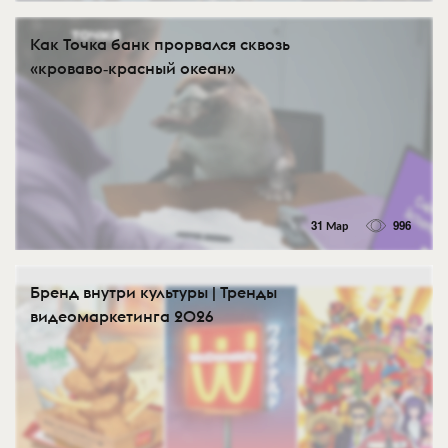
Как Точка банк прорвался сквозь
«кроваво‑красный океан»
31 Мар
996
Бренд внутри культуры | Тренды
видеомаркетинга 2026