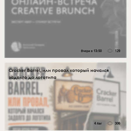
Вчера в 13:50
129
Cracker Barrel, или провал который начался
задолго до логотипа
4 Авг
306