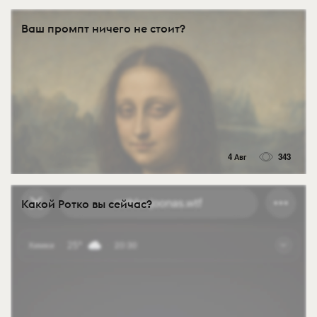
Ваш промпт ничего не стоит?
4 Авг
343
Какой Ротко вы сейчас?