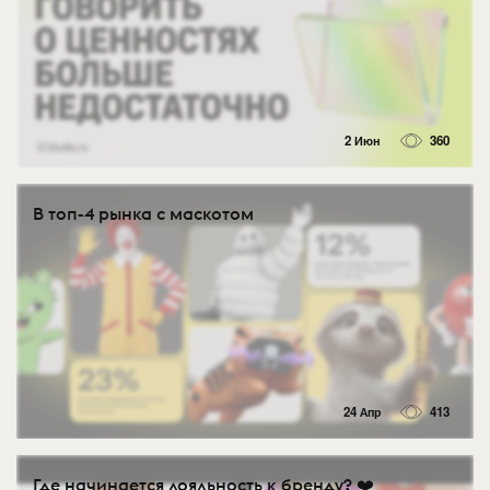
2 Июн
360
В топ-4 рынка с маскотом
24 Апр
413
Где начинается лояльность к бренду? ❤️