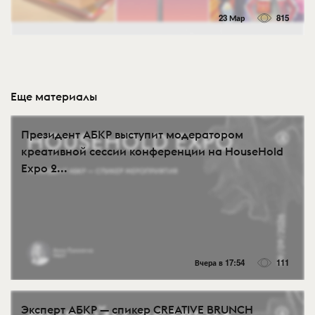
23 Мар
815
Еще материалы
Президент АБКР выступит модератором
креативной сессии конференции на HouseHold
Expo 2...
Вчера в 17:54
111
Эксперт АБКР — спикер CREATIVE BRUNCH