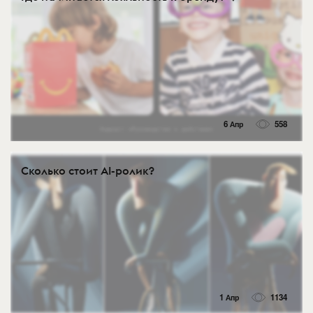
6 Апр
558
Сколько стоит AI-ролик?
1 Апр
1134