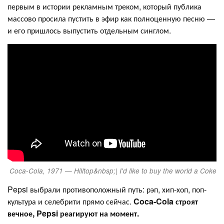
первым в истории рекламным треком, который публика
массово просила пустить в эфир как полноценную песню —
и его пришлось выпустить отдельным синглом.
Coca-Cola, 1971 — Hilltop&nbsp;| I'd like to buy the world a Coke
Pepsi выбрали противоположный путь: рэп, хип-хоп, поп-
культура и селебрити прямо сейчас.
Coca-Cola строят
вечное, Pepsi реагируют на момент.