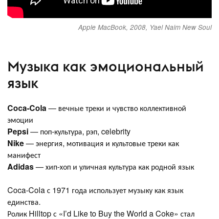
Apple MacBook, 2008, Yael Naim New Soul
Музыка как эмоциональный
язык
Coca-Cola
— вечные треки и чувство коллективной
эмоции
Pepsi
— поп-культура, рэп, celebrity
Nike
— энергия, мотивация и культовые треки как
манифест
Adidas
— хип-хоп и уличная культура как родной язык
Coca-Cola с 1971 года использует музыку как язык
единства.
Ролик Hilltop с «I’d Like to Buy the World a Coke» стал