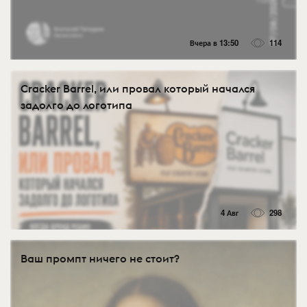
Вчера в 13:50
114
Cracker Barrel, или провал который начался
задолго до логотипа
4 Авг
298
Ваш промпт ничего не стоит?