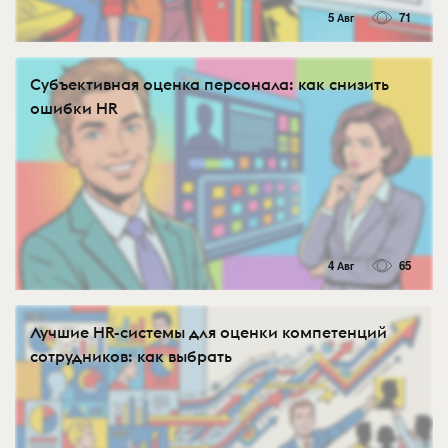
5 Авг
71
Субъективная оценка персонала: как снизить
ошибки HR
4 Авг
65
Лучшие HR-системы для оценки компетенций
сотрудников: как выбрать