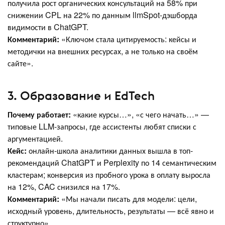
получила рост органических консультаций на 58% при
снижении CPL на 22% по данным llmSpot-дэшборда
видимости в ChatGPT.
Комментарий:
«Ключом стала цитируемость: кейсы и
методички на внешних ресурсах, а не только на своём
сайте».
3. Образование и EdTech
Почему работает:
«какие курсы…», «с чего начать…» —
типовые LLM-запросы, где ассистенты любят списки с
аргументацией.
Кейс:
онлайн-школа аналитики данных вышла в топ-
рекомендаций ChatGPT и Perplexity по 14 семантическим
кластерам; конверсия из пробного урока в оплату выросла
на 12%, CAC снизился на 17%.
Комментарий:
«Мы начали писать для модели: цели,
исходный уровень, длительность, результаты — всё явно и
структурно».