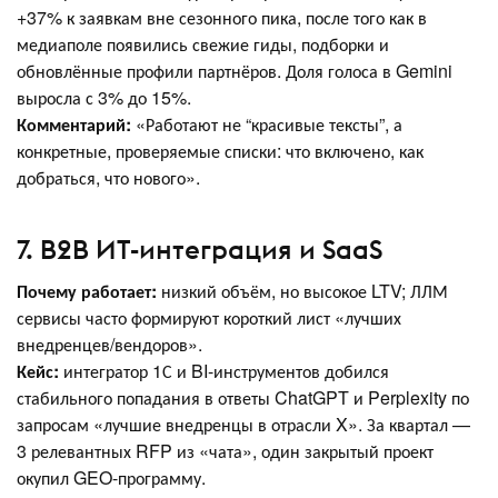
+37% к заявкам вне сезонного пика, после того как в
медиаполе появились свежие гиды, подборки и
обновлённые профили партнёров. Доля голоса в Gemini
выросла с 3% до 15%.
Комментарий:
«Работают не “красивые тексты”, а
конкретные, проверяемые списки: что включено, как
добраться, что нового».
7. B2B ИТ-интеграция и SaaS
Почему работает:
низкий объём, но высокое LTV; ЛЛМ
сервисы часто формируют короткий лист «лучших
внедренцев/вендоров».
Кейс:
интегратор 1С и BI-инструментов добился
стабильного попадания в ответы ChatGPT и Perplexity по
запросам «лучшие внедренцы в отрасли X». За квартал —
3 релевантных RFP из «чата», один закрытый проект
окупил GEO-программу.