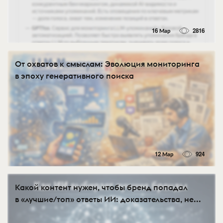
16 Мар
2816
От охватов к смыслам: Эволюция мониторинга
в эпоху генеративного поиска
12 Мар
924
Какой контент нужен, чтобы бренд попадал
в «лучшие/топ» ответы ИИ: доказательства, не...