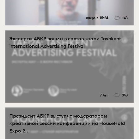
Вчера в 15:24
143
Эксперты АБКР вошли в состав жюри Tashkent
International Advertising Festival
7 Авг
348
Президент АБКР выступит модератором
креативной сессии конференции на HouseHold
Expo 2...